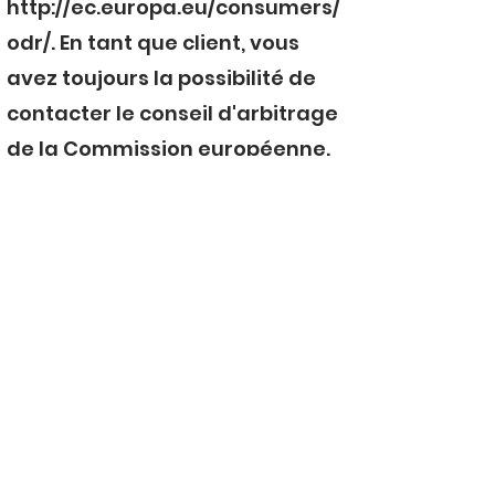
http://ec.europa.eu/consumers/
odr/.
En tant que client, vous
avez toujours la possibilité de
contacter le conseil d'arbitrage
de la Commission européenne.
Nous ne sommes ni disposés à,
ni obligés de, participer à une
procédure de règlement des
litiges devant un conseil
d'arbitrage de la
consommation.