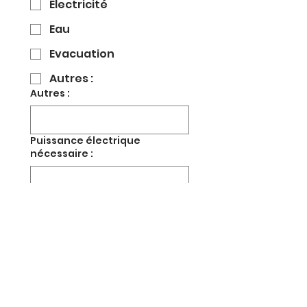
Electricité
Eau
Evacuation
Autres :
Autres :
Puissance électrique
nécessaire :
Remarques, propositions, ...
*
J'ai compris que la 
participation est 